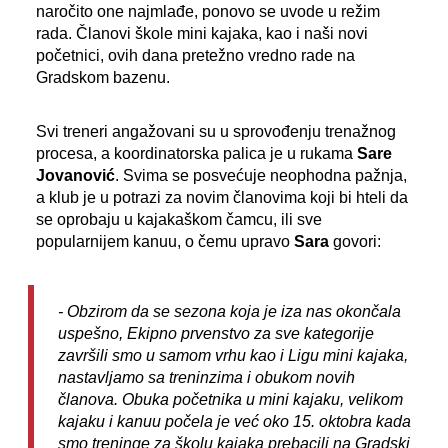
naročito one najmlađe, ponovo se uvode u režim
rada. Članovi škole mini kajaka, kao i naši novi
početnici, ovih dana pretežno vredno rade na
Gradskom bazenu.
Svi treneri angažovani su u sprovođenju trenažnog
procesa, a koordinatorska palica je u rukama
Sare
Jovanović
. Svima se posvećuje neophodna pažnja,
a klub je u potrazi za novim članovima koji bi hteli da
se oprobaju u kajakaškom čamcu, ili sve
popularnijem kanuu, o čemu upravo
Sara
govori:
- Obzirom da se sezona koja je iza nas okončala
uspešno, Ekipno prvenstvo za sve kategorije
završili smo u samom vrhu kao i Ligu mini kajaka,
nastavljamo sa treninzima i obukom novih
članova. Obuka početnika u mini kajaku, velikom
kajaku i kanuu počela je već oko 15. oktobra kada
smo treninge za školu kajaka prebacili na Gradski