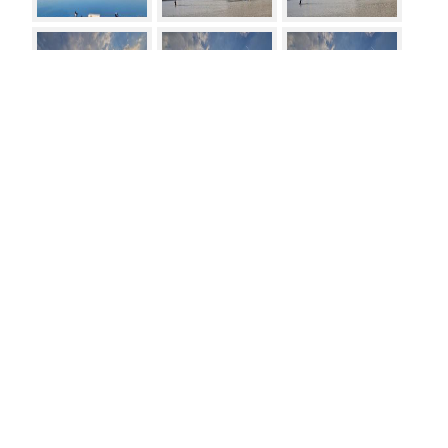
Vesti
Meni
5.06.2021
Četverac na 500 m doveslao do 6. mesta na
Prvenstva Evrope
4.06.2021