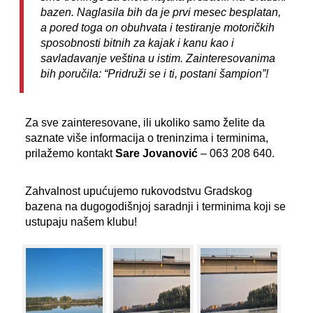
bazen. Naglasila bih da je prvi mesec besplatan,
a pored toga on obuhvata i testiranje motoričkih
sposobnosti bitnih za kajak i kanu kao i
savladavanje veština u istim. Zainteresovanima
bih poručila: “Pridruži se i ti, postani šampion”!
Za sve zainteresovane, ili ukoliko samo želite da
saznate više informacija o treninzima i terminima,
prilažemo kontakt
Sare Jovanović
– 063 208 640.
Zahvalnost upućujemo rukovodstvu Gradskog
bazena na dugogodišnjoj saradnji i terminima koji se
ustupaju našem klubu!