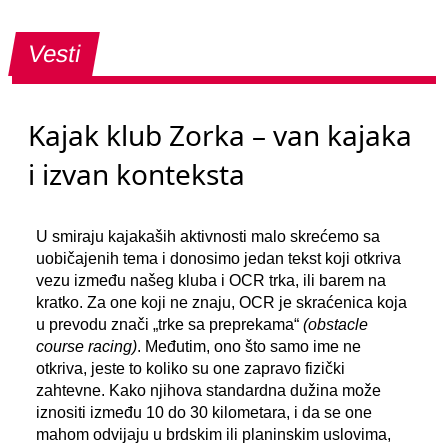
Vesti
Kajak klub Zorka – van kajaka
i izvan konteksta
U smiraju kajakaših aktivnosti malo skrećemo sa
uobičajenih tema i donosimo jedan tekst koji otkriva
vezu između našeg kluba i OCR trka, ili barem na
kratko. Za one koji ne znaju, OCR je skraćenica koja
u prevodu znači „trke sa preprekama“
(obstacle
course racing)
. Međutim, ono što samo ime ne
otkriva, jeste to koliko su one zapravo fizički
zahtevne. Kako njihova standardna dužina može
iznositi između 10 do 30 kilometara, i da se one
mahom odvijaju u brdskim ili planinskim uslovima,