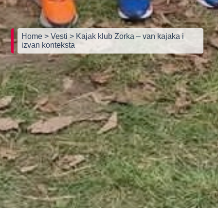
Home
> Vesti
> Kajak klub Zorka – van kajaka i
izvan konteksta