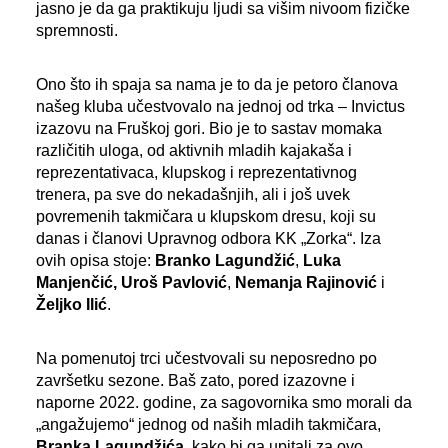
jasno je da ga praktikuju ljudi sa višim nivoom fizičke
spremnosti.
Ono što ih spaja sa nama je to da je petoro članova
našeg kluba učestvovalo na jednoj od trka – Invictus
izazovu na Fruškoj gori. Bio je to sastav momaka
različitih uloga, od aktivnih mladih kajakaša i
reprezentativaca, klupskog i reprezentativnog
trenera, pa sve do nekadašnjih, ali i još uvek
povremenih takmičara u klupskom dresu, koji su
danas i članovi Upravnog odbora KK „Zorka“. Iza
ovih opisa stoje:
Branko Lagundžić
,
Luka
Manjenčić
, Uroš Pavlović
,
Nemanja Rajinović
i
Željko Ilić
.
Na pomenutoj trci učestvovali su neposredno po
završetku sezone. Baš zato, pored izazovne i
naporne 2022. godine, za sagovornika smo morali da
„angažujemo“ jednog od naših mladih takmičara,
Branka Lagundžića
, kako bi ga upitali za ovo