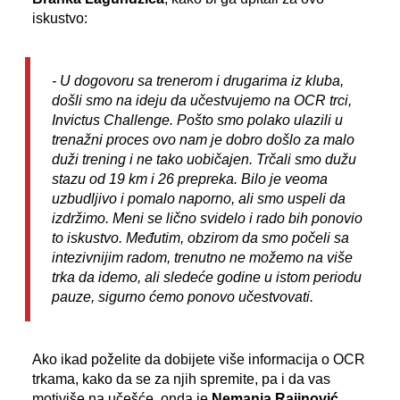
iskustvo:
- U dogovoru sa trenerom i drugarima iz kluba,
došli smo na ideju da učestvujemo na OCR trci,
Invictus Challenge. Pošto smo polako ulazili u
trenažni proces ovo nam je dobro došlo za malo
duži trening i ne tako uobičajen. Trčali smo dužu
stazu od 19 km i 26 prepreka. Bilo je veoma
uzbudljivo i pomalo naporno, ali smo uspeli da
izdržimo. Meni se lično svidelo i rado bih ponovio
to iskustvo. Međutim, obzirom da smo počeli sa
intezivnijim radom, trenutno ne možemo na više
trka da idemo, ali sledeće godine u istom periodu
pauze, sigurno ćemo ponovo učestvovati.
Ako ikad poželite da dobijete više informacija o OCR
trkama, kako da se za njih spremite, pa i da vas
motiviše na učešće, onda je
Nemanja Rajinović