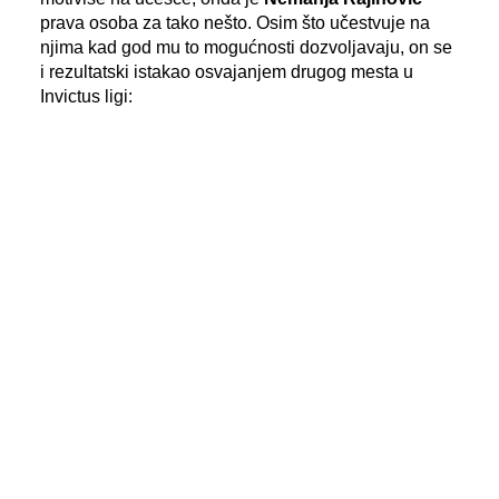
prava osoba za tako nešto. Osim što učestvuje na
njima kad god mu to mogućnosti dozvoljavaju, on se
i rezultatski istakao osvajanjem drugog mesta u
Invictus ligi:
- Sa OCR trkama sam se prvi put susreo 2019.
godine na sugestiju
Željka Ilića
, koji danas
povremeno učestvuje na njima, a ja mnogo
aktivnije, o čemu govori i učešće na 32 trke u toku
ove godine. Kao što je
Željko
nagovorio mene, ja
sam "povukao" sa sobom ostale momke da
učestvuju u ovogodišnjem Invictus izazovu.
Mislim da će nakon tog iskustva dobro razmisliti
da li žele da se ponovo oprobaju –
bile su reči
Nemanje Rajinovića
koje je na kraju izgovorio
kroz blagi osmeh na licu
.