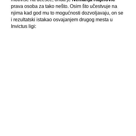
prava osoba za tako nešto. Osim što učestvuje na
njima kad god mu to mogućnosti dozvoljavaju, on se
i rezultatski istakao osvajanjem drugog mesta u
Invictus ligi:
- Sa OCR trkama sam se prvi put susreo 2019.
godine na sugestiju
Željka Ilića
, koji danas
povremeno učestvuje na njima, a ja mnogo
aktivnije, o čemu govori i učešće na 32 trke u toku
ove godine. Kao što je
Željko
nagovorio mene, ja
sam "povukao" sa sobom ostale momke da
učestvuju u ovogodišnjem Invictus izazovu.
Mislim da će nakon tog iskustva dobro razmisliti
da li žele da se ponovo oprobaju –
bile su reči
Nemanje Rajinovića
koje je na kraju izgovorio
kroz blagi osmeh na licu
.