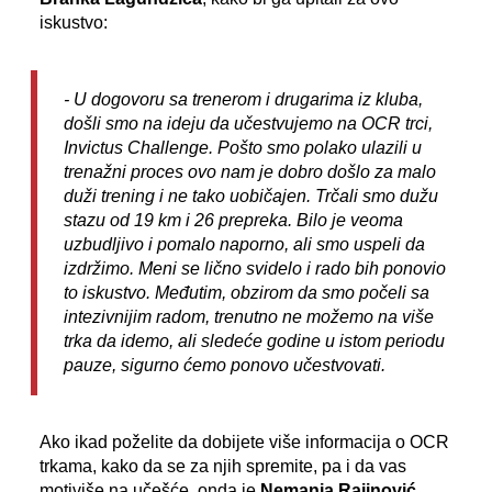
iskustvo:
- U dogovoru sa trenerom i drugarima iz kluba,
došli smo na ideju da učestvujemo na OCR trci,
Invictus Challenge. Pošto smo polako ulazili u
trenažni proces ovo nam je dobro došlo za malo
duži trening i ne tako uobičajen. Trčali smo dužu
stazu od 19 km i 26 prepreka. Bilo je veoma
uzbudljivo i pomalo naporno, ali smo uspeli da
izdržimo. Meni se lično svidelo i rado bih ponovio
to iskustvo. Međutim, obzirom da smo počeli sa
intezivnijim radom, trenutno ne možemo na više
trka da idemo, ali sledeće godine u istom periodu
pauze, sigurno ćemo ponovo učestvovati.
Ako ikad poželite da dobijete više informacija o OCR
trkama, kako da se za njih spremite, pa i da vas
motiviše na učešće, onda je
Nemanja Rajinović