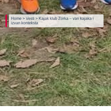
Home
> Vesti
> Kajak klub Zorka – van kajaka i
izvan konteksta