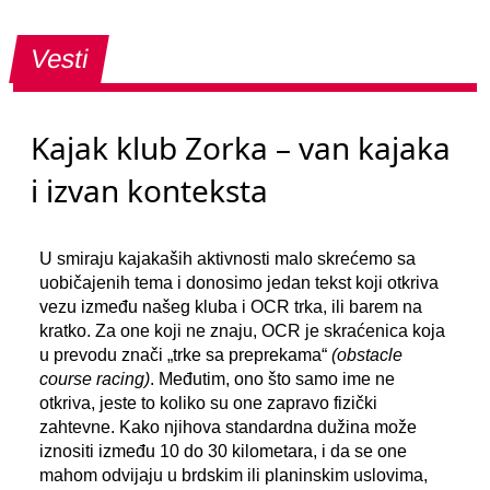
Vesti
Kajak klub Zorka – van kajaka
i izvan konteksta
U smiraju kajakaših aktivnosti malo skrećemo sa
uobičajenih tema i donosimo jedan tekst koji otkriva
vezu između našeg kluba i OCR trka, ili barem na
kratko. Za one koji ne znaju, OCR je skraćenica koja
u prevodu znači „trke sa preprekama“
(obstacle
course racing)
. Međutim, ono što samo ime ne
otkriva, jeste to koliko su one zapravo fizički
zahtevne. Kako njihova standardna dužina može
iznositi između 10 do 30 kilometara, i da se one
mahom odvijaju u brdskim ili planinskim uslovima,