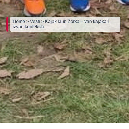
Home
> Vesti
> Kajak klub Zorka – van kajaka i
izvan konteksta