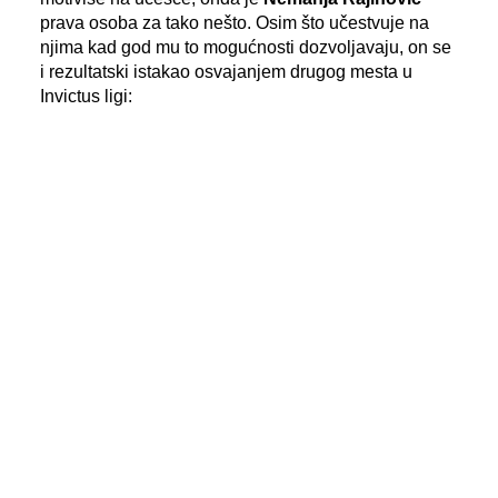
prava osoba za tako nešto. Osim što učestvuje na
njima kad god mu to mogućnosti dozvoljavaju, on se
i rezultatski istakao osvajanjem drugog mesta u
Invictus ligi:
- Sa OCR trkama sam se prvi put susreo 2019.
godine na sugestiju
Željka Ilića
, koji danas
povremeno učestvuje na njima, a ja mnogo
aktivnije, o čemu govori i učešće na 32 trke u toku
ove godine. Kao što je
Željko
nagovorio mene, ja
sam "povukao" sa sobom ostale momke da
učestvuju u ovogodišnjem Invictus izazovu.
Mislim da će nakon tog iskustva dobro razmisliti
da li žele da se ponovo oprobaju –
bile su reči
Nemanje Rajinovića
koje je na kraju izgovorio
kroz blagi osmeh na licu
.