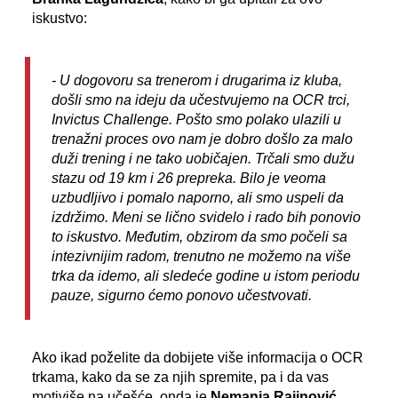
iskustvo:
- U dogovoru sa trenerom i drugarima iz kluba,
došli smo na ideju da učestvujemo na OCR trci,
Invictus Challenge. Pošto smo polako ulazili u
trenažni proces ovo nam je dobro došlo za malo
duži trening i ne tako uobičajen. Trčali smo dužu
stazu od 19 km i 26 prepreka. Bilo je veoma
uzbudljivo i pomalo naporno, ali smo uspeli da
izdržimo. Meni se lično svidelo i rado bih ponovio
to iskustvo. Međutim, obzirom da smo počeli sa
intezivnijim radom, trenutno ne možemo na više
trka da idemo, ali sledeće godine u istom periodu
pauze, sigurno ćemo ponovo učestvovati.
Ako ikad poželite da dobijete više informacija o OCR
trkama, kako da se za njih spremite, pa i da vas
motiviše na učešće, onda je
Nemanja Rajinović