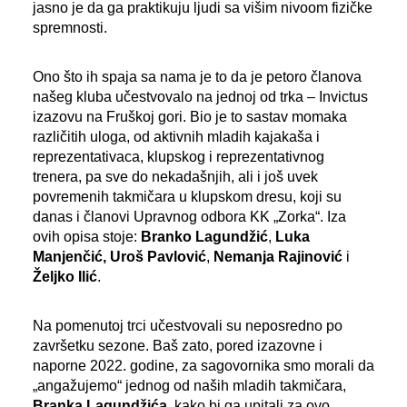
jasno je da ga praktikuju ljudi sa višim nivoom fizičke
spremnosti.
Ono što ih spaja sa nama je to da je petoro članova
našeg kluba učestvovalo na jednoj od trka – Invictus
izazovu na Fruškoj gori. Bio je to sastav momaka
različitih uloga, od aktivnih mladih kajakaša i
reprezentativaca, klupskog i reprezentativnog
trenera, pa sve do nekadašnjih, ali i još uvek
povremenih takmičara u klupskom dresu, koji su
danas i članovi Upravnog odbora KK „Zorka“. Iza
ovih opisa stoje:
Branko Lagundžić
,
Luka
Manjenčić
, Uroš Pavlović
,
Nemanja Rajinović
i
Željko Ilić
.
Na pomenutoj trci učestvovali su neposredno po
završetku sezone. Baš zato, pored izazovne i
naporne 2022. godine, za sagovornika smo morali da
„angažujemo“ jednog od naših mladih takmičara,
Branka Lagundžića
, kako bi ga upitali za ovo