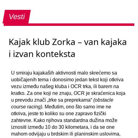
Vesti
Kajak klub Zorka – van kajaka
i izvan konteksta
U smiraju kajakaših aktivnosti malo skrećemo sa
uobičajenih tema i donosimo jedan tekst koji otkriva
vezu između našeg kluba i OCR trka, ili barem na
kratko. Za one koji ne znaju, OCR je skraćenica koja
u prevodu znači „trke sa preprekama“
(obstacle
course racing)
. Međutim, ono što samo ime ne
otkriva, jeste to koliko su one zapravo fizički
zahtevne. Kako njihova standardna dužina može
iznositi između 10 do 30 kilometara, i da se one
mahom odvijaju u brdskim ili planinskim uslovima,