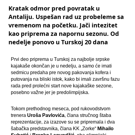
Kratak odmor pred povratak u
Antaliju. Uspešan rad uz probeleme sa
vremenom na početku. Jači intezitet
kao priprema za napornu sezonu. Od
nedelje ponovo u Turskoj 20 dana
Prvi deo priprema u Turskoj za najbolje srpske
kajakaše okončan je u nedelju, a samo će imati
sedmicu predaha pre novog pakovanja kofera i
putovanja na bliski istok, kako bi imali završnu fazu
rada pred prolećni start nove kajakaške sezone,
posebno važne jer je predolimpijska.
Tokom prethodnog meseca, pod rukovodstvom
trenera
Uroša Pavlovića
, člana stručnog štaba
reprezentacije, za izazove su se pripremala i dva
šabačka predstavnika, člana KK „Zorke“
Mihailo