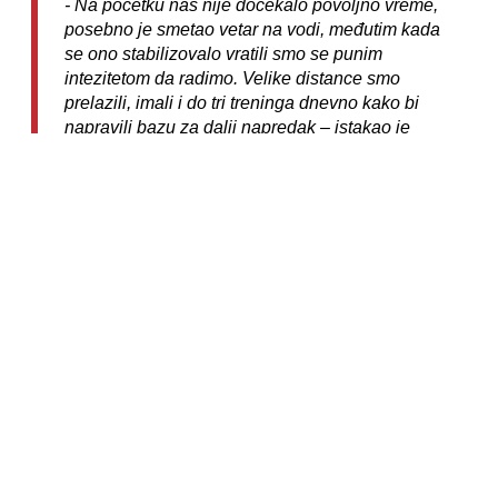
- Na početku nas nije dočekalo povoljno vreme,
posebno je smetao vetar na vodi, međutim kada
se ono stabilizovalo vratili smo se punim
intezitetom da radimo. Velike distance smo
prelazili, imali i do tri treninga dnevno kako bi
napravili bazu za dalji napredak –
istakao je
trener
Uroš Pavlović
.
Već krajem ove sednice kajakaši ponovo odlaze na
još tri nedelje u Antaliju. Zvanični start sezone je u
aprilu, na Kupu Srbije, a potom slede međunarodna i
domaća takmičenja za sve kategorije.
TEKST:
Glas Podrinja br. 3922 od 26.1.2023.
Vesti
Meni