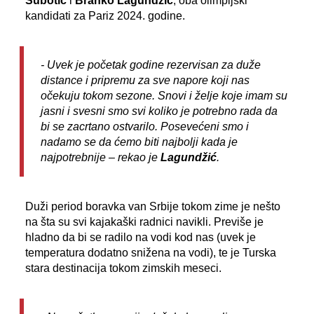
Subotić
i
Branko Lagundžić
, oba olimpijski
kandidati za Pariz 2024. godine.
- Uvek je početak godine rezervisan za duže
distance i pripremu za sve napore koji nas
očekuju tokom sezone. Snovi i želje koje imam su
jasni i svesni smo svi koliko je potrebno rada da
bi se zacrtano ostvarilo. Posevećeni smo i
nadamo se da ćemo biti najbolji kada je
najpotrebnije –
rekao je
Lagundžić
.
Duži period boravka van Srbije tokom zime je nešto
na šta su svi kajakaški radnici navikli. Previše je
hladno da bi se radilo na vodi kod nas (uvek je
temperatura dodatno snižena na vodi), te je Turska
stara destinacija tokom zimskih meseci.