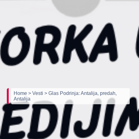
Home
> Vesti
> Glas Podrinja: Antalija, predah,
Antalija