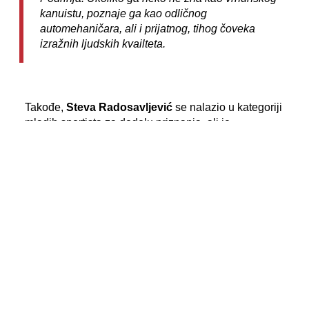
kanuistu, poznaje ga kao odličnog
automehaničara, ali i prijatnog, tihog čoveka
izražnih ljudskih kvailteta.
Takođe,
Steva Radosavljević
se nalazio u kategoriji
mladih sportista za dodelu priznanja, ali je
konkurencija bila izuzetna.
Vesti
Meni
12.05.2021
Srpski kajakaši na korak do Tokija
12.05.2021
Počinju Evropske kvalifikacije za Olimpijske
igre