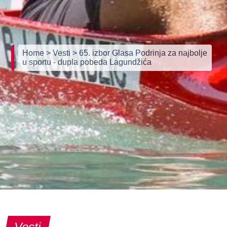
Home
> Vesti
> 65. izbor Glasa Podrinja za najbolje
u sportu - dupla pobeda Lagundžića
Vesti