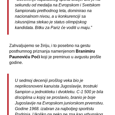
sekundu od medalja na Evropskom i Svetskom
šampionatu prethodnog leta, dominirao na
nacionalnom nivou, a u konkurenciji sa
iskusnijima stekao je status olimpijskog
kandidata. Bitku za Pariz će voditi u maju.”
Zahvaljujemo se žiriju, i to posebno na gestu
posthumnog priznanja namenjenom
Branimiru
Paunoviću Poći
koji je preminuo u avgustu prošle
godine.
U sedmoj deceniji prošlog veka bio je
neprikosnoveni kanuista Jugoslavije, trostruki
šampion u jednokleku i dvokleku. C-1 500 je bila
disciplina u kojoj se proslavio, branio je boje
Jugoslavije na Evropskom juniorskom prvenstvu.
Godine 1968. izabran za najboljeg sportistu
Podrinja. Ukoliko ga neko ne zna kao vrhunskog