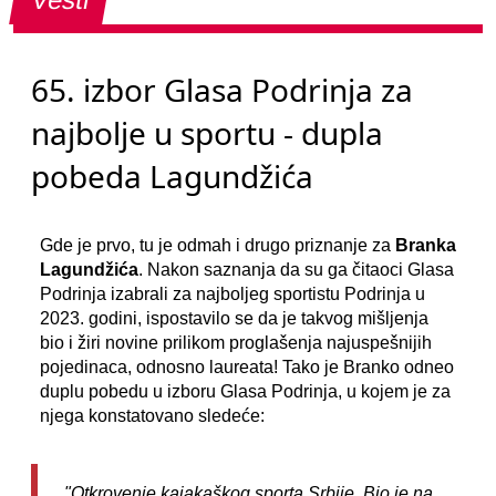
65. izbor Glasa Podrinja za
najbolje u sportu - dupla
pobeda Lagundžića
Gde je prvo, tu je odmah i drugo priznanje za
Branka
Lagundžića
. Nakon saznanja da su ga čitaoci Glasa
Podrinja izabrali za najboljeg sportistu Podrinja u
2023. godini, ispostavilo se da je takvog mišljenja
bio i žiri novine prilikom proglašenja najuspešnijih
pojedinaca, odnosno laureata! Tako je Branko odneo
duplu pobedu u izboru Glasa Podrinja, u kojem je za
njega konstatovano sledeće:
"Otkrovenje kajakaškog sporta Srbije. Bio je na