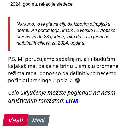
2024. godinu, rekao je sledeće:
Naravno, to je glavni cilj, da izborim olimpijsku
normu. Ali pored toga, imam i Svetsko i Evropsko
prvenstvo do 23 godine, tako da su to jedni od
najbitnijih ciljeva za 2024. godinu.
P.S. Mi poručujemo sadašnjim, ali i budućim
kajakašima, da se ne brinu u smislu promene
režima rada, odnosno da definitivno nećemo
počinjati treninge u pola 7. 😁
Celo uključenje možete pogledati na našm
društvenim mrežama:
LINK
Vesti
Meni