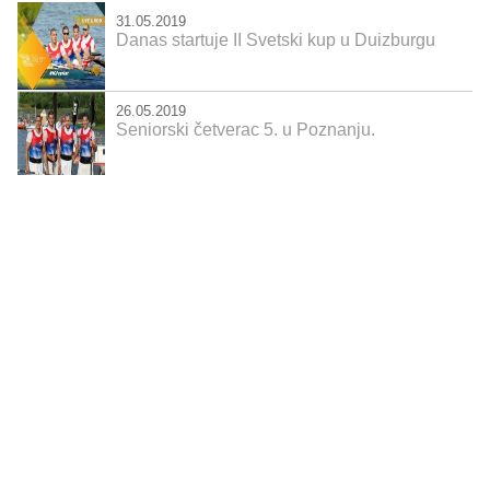
31.05.2019
Danas startuje II Svetski kup u Duizburgu
26.05.2019
Seniorski četverac 5. u Poznanju.
25.05.2019
Junioriski četverac 4. u Brandenburgu,
seniori u finalu u Poznanju.
22.05.2019
Prvi izlazak na međunarodnu scenu u novoj
sezoni
12.05.2019
Kajakaši Zorke najbolji na Đurđevdanskoj
regati
21.04.2019
Kajakaši Zorke blistali na Kupu Srbije