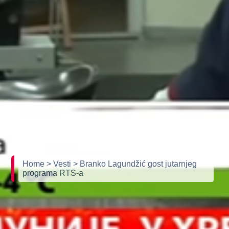
Home
> Vesti
> Branko Lagundžić gost jutarnjeg
programa RTS-a