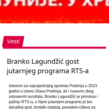
Vesti
Branko Lagundžić gost
jutarnjeg programa RTS-a
Izborom za najuspešnijeg sportistu Podrinja u 2023.
godini u izboru Glasa Podrinja, ali i naravno zbog
ostvarenih rezultata, Branko Lagundžić je privukao i
pažnju RTS-a, u čijem jutarnjem programu je bio
današnji gost. Između ostalog, povodom ciljeva za