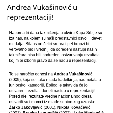
Andrea Vukašinović u
reprezentaciji!
Naporna tri dana takmičenja u okviru Kupa Srbije su
iza nas, na kojem su naši predstavnici osvojili devet
medalja! Bilans od četiri srebra i pet bronzi bi
verovatno bio i vredniji da određeni nastupi naših
takmičara nisu bili podređeni ostvarivanju rezultata
kojim bi izborili pravo da se nađu u reprezentaciji.
To se naročito odnosi na
Andreu Vukašinović
(2009), koja se, iako mlađa kadetkinja, nadmetala u
juniorskoj kategoriji. Epilog je takav da će joj
ostvareni rezultati doneti nastup u reprezentaciji!
Pored nje, rezultate vredne nacionalnog dresa
ostvarili su i momci iz mlađe seniorskog uzrasta:
Žarko Jakovljević
(2001),
Nikola Kovačević
(2001),
Branko Lagundžić
(2002) i
Luka Manjenčić