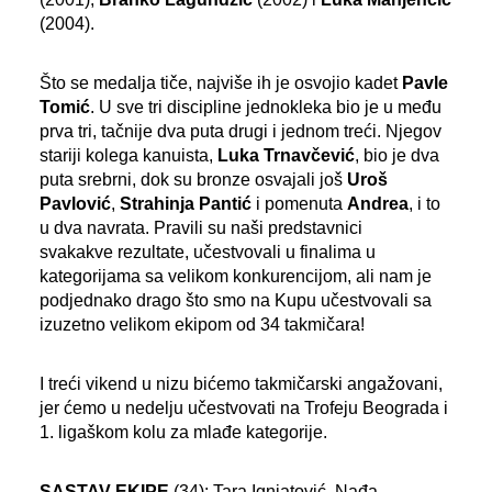
(2004).
Što se medalja tiče, najviše ih je osvojio kadet
Pavle
Tomić
. U sve tri discipline jednokleka bio je u među
prva tri, tačnije dva puta drugi i jednom treći. Njegov
stariji kolega kanuista,
Luka Trnavčević
, bio je dva
puta srebrni, dok su bronze osvajali još
Uroš
Pavlović
,
Strahinja Pantić
i pomenuta
Andrea
, i to
u dva navrata. Pravili su naši predstavnici
svakakve rezultate, učestvovali u finalima u
kategorijama sa velikom konkurencijom, ali nam je
podjednako drago što smo na Kupu učestvovali sa
izuzetno velikom ekipom od 34 takmičara!
I treći vikend u nizu bićemo takmičarski angažovani,
jer ćemo u nedelju učestvovati na Trofeju Beograda i
1. ligaškom kolu za mlađe kategorije.
SASTAV EKIPE
(34): Tara Ignjatović, Nađa