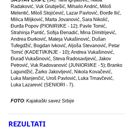
Radaković, Vuk Grubješić, Mihailo Andrić, Miloš
Melentić, Miloš Stojićević, Lazar Pavlović, Đorđe Ilić,
Milica Miljković, Marta Jovanović, Sara Nikolić,
Đurđa Popov (PIONIRI/KE - 12); Pavle Tomić,
Strahinja Pantić, Sofija Đenadić, Mina Dimitrijević,
Andrea Đurković, Mateja Vukašinović, Dušan
Tufegdžić, Bogdan Ivković, Aljoša Stevanović, Petar
Tomić (KADETI/KINJE - 10); Andrea Vukašinović,
Đurađ Vukašinović, Steva Radosavljević, Jakov
Petrović, Vuk Radovanović (JUNIORI/KE - 5); Branko
Lagundžić, Žarko Jakovljević, Nikola Kovačević,
Luka Manjenčić, Uroš Pavlović, Luka Trnavčević,
Luka Lazarević (SENIORI - 7).
FOTO
: Kajakaški savez Srbije
REZULTATI