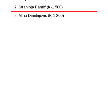
7. Strahinja Pantić (K-1 500)
8. Mina Dimitrijević (K-1 200)
8. Mateja Vukašinović (K-1 200)
8. Sofija Đenadić (K-1 1.000)
11. Andrea Đurković (K-1 500)
12. Andrea Đurković (K-1 200)
12. Strahinja Pantić (K-1 1.000)
16. Mateja Vukašinović (K-1 1.000)
22. Mateja Vukašinović (K-1 500)
29. Dušan Tufegdžić (K-1 500)
34. Bogdan Ivković (K-1 500)
36. Aljoša Stevanović (K-1 500)