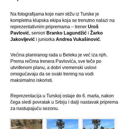
Na fotografijama koje nam stižu iz Turske je
kompletna klupska ekipa koja se trenutno nalazi na
reprezentativnim pripremama – trener
Uroš
Pavlović
,
seniori
Branko Lagundžić
i
Žarko
Jakovljević
i juniorka
Andrea Vukašinović
.
Većina planiranog rada u Beleku je već iza njih.
Prema rečima trenera Pavlovića, sve teče po
utvrđenom planu, a dobri vremenski uslovi
omogućavaju da se svaki trening na vodi
maksimalno iskoristi.
Reprezentacija u Turskoj ostaje do 6. marta, nakon
čega sledi povratak u Srbiju i dalji nastavak priprema
za nastupajuću sezonu.