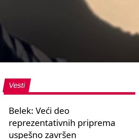
Vesti
Belek: Veći deo
reprezentativnih priprema
uspešno završen