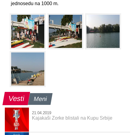
jednosedu na 1000 m.
Vesti
Meni
21.04.2019
Kajakaši Zorke blistali na Kupu Srbije