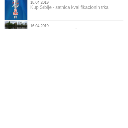
18.04.2019
Kup Srbije - satnica kvalifikacionih trka
16.04.2019
Regata KKK BSK Borča 2019.
2.04.2019
Seniori iz Turske pravo u Beograd
29.03.2019
Kontrolni trening na Savskom jezeru
18.03.2019
Kontrola na 5 km
prethodna
1
2
...
74
75
76
77
78